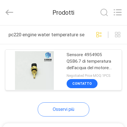
Silk
Road
Enterprise
Prodotti
Management
Services
Co.,Ltd..
All
Rights
CASA
Reserved.
pc220 engine water temperature sensor produzione onl
PRODOTTI
Sensore 4954905
QSB6.7 di temperatura
CIRCA
dell'acqua del motore
NOI
diesel per PC220
Negotiated Price MOQ:1PCS
CONTATTO
GIRO
DELLA
Osservi più
FABBRICA