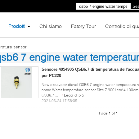
Sea
Prodotti
Chi siamo
Fatory Tour
Controllo di qua
rature sensor
sb6 7 engine water temperatu
)
Sensore 4954905 QSB6.7 di temperatura dell'acqua
per PC220
New excavator diesel QSB6.7 engine water temperature s
name Water temperature sensor Size 7.9001cm*4.100cm
QSB6.7 ...
Leggi di più
2021-06-24 17:58:05
Page 1 of 1