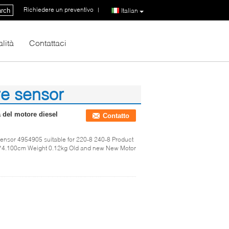
Richiedere un preventivo
|
rch
Italian
lità
Contattaci
re sensor
 del motore diesel
Contatto
ensor 4954905 suitable for 220-8 240-8 Product
*4.100cm Weight 0.12kg Old and new New Motor