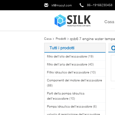
86--19166230458
kf@maoyt.com
Casa
qsb6 7 engine water tempe
Casa
Prodotti
q
Tutti i prodotti
(1
filtro dell'olio dell'escavatore
(19)
filtro dell'aria dell'escavatore
(40)
Filtro idraulico dell'escavatore
(10)
Componenti del motore dell'escavatore
(88)
Parti della pompa idraulica
dell'escavatore
(10)
Pompa idraulica dell'escavatore
(6)
valvola di regolazione dell'escavatore