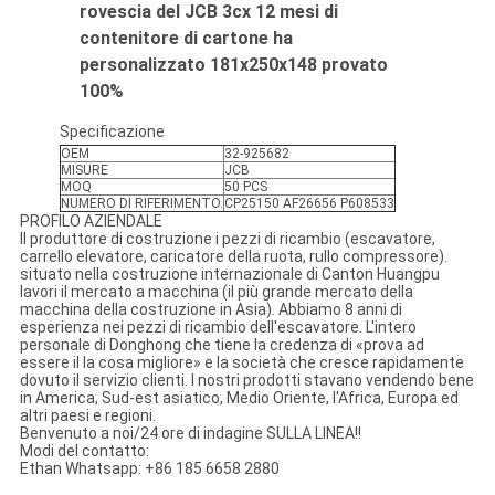
rovescia del JCB 3cx 12 mesi di
contenitore di cartone ha
personalizzato 181x250x148 provato
100%
Specificazione
OEM
32-925682
MISURE
JCB
MOQ
50 PCS
NUMERO DI RIFERIMENTO.
CP25150 AF26656 P608533
PROFILO AZIENDALE
Il produttore di costruzione i pezzi di ricambio (escavatore,
carrello elevatore, caricatore della ruota, rullo compressore).
situato nella costruzione internazionale di Canton Huangpu
lavori il mercato a macchina (il più grande mercato della
macchina della costruzione in Asia). Abbiamo 8 anni di
esperienza nei pezzi di ricambio dell'escavatore. L'intero
personale di Donghong che tiene la credenza di «prova ad
essere il la cosa migliore» e la società che cresce rapidamente
dovuto il servizio clienti. I nostri prodotti stavano vendendo bene
in America, Sud-est asiatico, Medio Oriente, l'Africa, Europa ed
altri paesi e regioni.
Benvenuto a noi/24 ore di indagine SULLA LINEA!!
Modi del contatto:
Ethan Whatsapp: +86 185 6658 2880