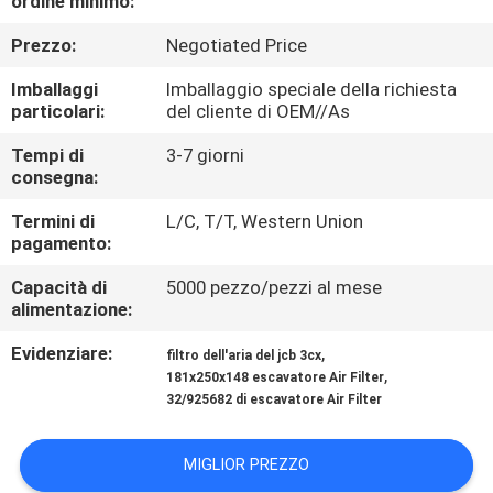
ordine minimo:
CONTROLLO
Prezzo:
Negotiated Price
DI
QUALITÀ
Imballaggi
Imballaggio speciale della richiesta
particolari:
del cliente di OEM//As
MAPPA
Tempi di
3-7 giorni
consegna:
DEL
Termini di
L/C, T/T, Western Union
SITO
pagamento:
Capacità di
5000 pezzo/pezzi al mese
PRIVACY
alimentazione:
POLICY
Evidenziare:
,
filtro dell'aria del jcb 3cx
,
181x250x148 escavatore Air Filter
32/925682 di escavatore Air Filter
MIGLIOR PREZZO