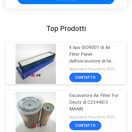
Top Prodotti
Il tipo ISO9001 di Air
Filter Panel
dell'escavatore di ha
approvato
Negotiated Price MOQ:1PCS
CONTATTO
Escavatore Air Filter For
Deutz di C23440/3
MANN
Negotiated Price MOQ:1PCS
CONTATTO