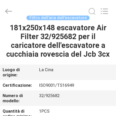
Silk
Road
Enterprise
Management
Services
Filtro dell'aria dell'escavatore
Co.,Ltd..
All
Rights
181x250x148 escavatore Air
CASA
Reserved.
Filter 32/925682 per il
PRODOTTI
caricatore dell'escavatore a
cucchiaia rovescia del Jcb 3cx
CIRCA
NOI
Luogo di
La Cina
origine:
GIRO
Certificazione:
ISO9001/TS16949
DELLA
Numero di
32/925682
modello:
FABBRICA
Quantità di
1PCS