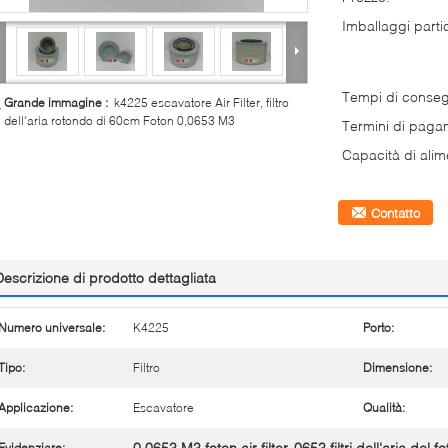
Imballaggi partic
Tempi di conse
Grande immagine :
k4225 escavatore Air Filter, filtro
dell'aria rotondo di 60cm Foton 0,0653 M3
Termini di paga
Capacità di alim
Contatto
Descrizione di prodotto dettagliata
Numero universale:
K4225
Porto:
Tipo:
Filtro
Dimensione:
Applicazione:
Escavatore
Qualità:
0.0653 M3 foton air filter
0653 filtri dell'aria del 
Evidenziare: