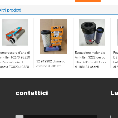
Altri prodotti
ompressore d'aria di
Escavatore materiale
Pez
ir Filter T0270-93220
Air Filter, 3222 dei pp
D2
32 919902 diametro
ell'escavatore di
filtro dell'aria di Copco
bu
esterno di altezza
ubota TC020-16320
di 188134 atlanti
di 
90mm di filtro dell'aria
81
178mm del Jcb per il
camion
contattici
La