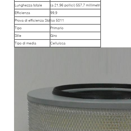
Lunghezza totale
(a 21,96 pollici) 557,7 millimetri
Efficienza
99,9
Prova di efficienza Std
Iso 5011
Tipo
Primario
Stile
Giro
Tipo di media
Cellulosa