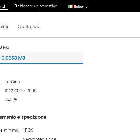
Richiedere un preventivo
|
rch
Italian
lità
Contattaci
53 M3
on 0,0653 M3
:
La Cina
ISO9001：2008
K4225
gamento e spedizione:
ne minimo:
1PCS
Negotiated Price