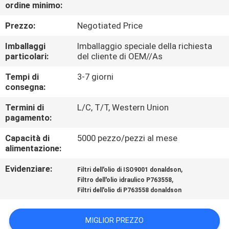
CONTROLLO
ordine minimo:
DI
Prezzo:
Negotiated Price
QUALITÀ
Imballaggi
Imballaggio speciale della richiesta
particolari:
del cliente di OEM//As
MAPPA
Tempi di
3-7 giorni
consegna:
DEL
SITO
Termini di
L/C, T/T, Western Union
pagamento:
Capacità di
5000 pezzo/pezzi al mese
PRIVACY
alimentazione:
POLICY
Evidenziare:
,
Filtri dell'olio di ISO9001 donaldson
,
Filtro dell'olio idraulico P763558
Filtri dell'olio di P763558 donaldson
MIGLIOR PREZZO