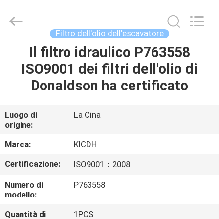
Silk
Road
Enterprise
Management
Services
Filtro dell'olio dell'escavatore
Co.,Ltd..
All
Rights
Il filtro idraulico P763558
CASA
Reserved.
ISO9001 dei filtri dell'olio di
PRODOTTI
Donaldson ha certificato
CIRCA
Luogo di
La Cina
origine:
NOI
Marca:
KICDH
GIRO
Certificazione:
ISO9001：2008
DELLA
Numero di
P763558
FABBRICA
modello:
Quantità di
1PCS