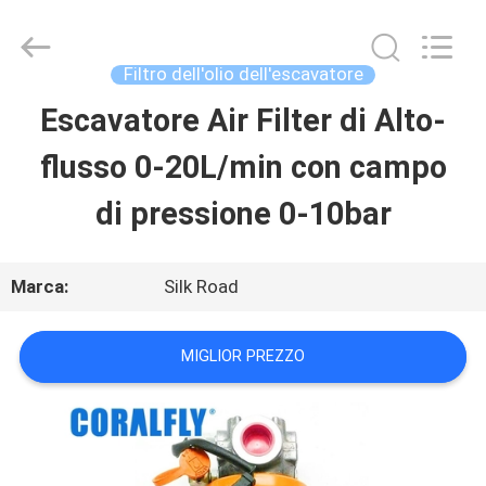
Silk
Road
Enterprise
Management
Filtro dell'olio dell'escavatore
Services
Co.,Ltd..
Escavatore Air Filter di Alto-
CASA
All
Rights
Reserved.
flusso 0-20L/min con campo
PRODOTTI
di pressione 0-10bar
CIRCA
Marca:
Silk Road
NOI
MIGLIOR PREZZO
GIRO
DELLA