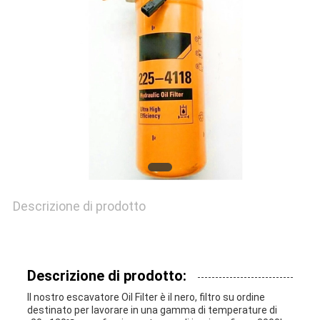
FABBRICA
CONTROLLO
DI
QUALITÀ
MAPPA
DEL
Descrizione di prodotto
SITO
Descrizione di prodotto:
PRIVACY
Il nostro escavatore Oil Filter è il nero, filtro su ordine
destinato per lavorare in una gamma di temperature di
POLICY