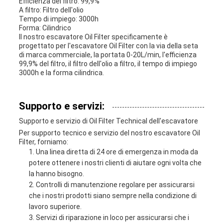
Efficienza del filtro:
99,9%
A filtro:
Filtro dell'olio
Tempo di impiego:
3000h
Forma:
Cilindrico
Il nostro escavatore Oil Filter specificamente è
progettato per
l'escavatore Oil Filter
con la
via della seta
di
marca commerciale, la portata
0-20L/min
, l'efficienza
99,9% del
filtro, il
filtro dell'olio
a filtro, il tempo di impiego
3000h
e la forma
cilindrica
.
Supporto e servizi:
Supporto e servizio di Oil Filter Technical dell'escavatore
Per supporto tecnico e servizio del nostro escavatore Oil
Filter, forniamo:
Una linea diretta di 24 ore di emergenza in moda da
potere ottenere i nostri clienti di aiutare ogni volta che
la hanno bisogno.
Controlli di manutenzione regolare per assicurarsi
che i nostri prodotti siano sempre nella condizione di
lavoro superiore.
Servizi di riparazione in loco per assicurarsi che i