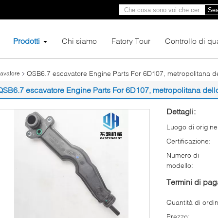
Sea
Prodotti
Chi siamo
Fatory Tour
Controllo di qua
QSB6.7 escavatore Engine Parts For 6D107, metropolitana de
cavatore
QSB6.7 escavatore Engine Parts For 6D107, metropolitana dell
Dettagli:
Luogo di origine
Certificazione:
Numero di
modello:
Termini di pa
Quantità di ordi
Prezzo: