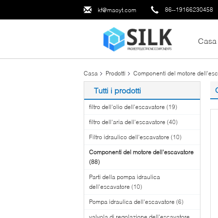
86--19166230458
kf@maoyt.com
Casa
Casa
Prodotti
Componenti del motore dell'es
Tutti i prodotti
filtro dell'olio dell'escavatore
(19)
filtro dell'aria dell'escavatore
(40)
Filtro idraulico dell'escavatore
(10)
Componenti del motore dell'escavatore
(88)
Parti della pompa idraulica
dell'escavatore
(10)
Pompa idraulica dell'escavatore
(6)
valvola di regolazione dell'escavatore