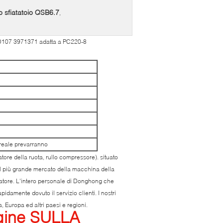
o sfiatatoio QSB6.7
,
 6D107 3971371 adatta a PC220-8
 reale prevarranno
atore della ruota, rullo compressore). situato
il più grande mercato della macchina della
vatore. L'intero personale di Donghong che
idamente dovuto il servizio clienti. I nostri
 Europa ed altri paesi e regioni.
gine SULLA