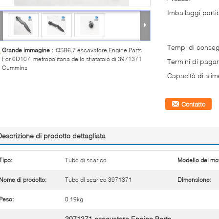
Imballaggi partic
Tempi di conse
Grande immagine :
QSB6.7 escavatore Engine Parts
For 6D107, metropolitana dello sfiatatoio di 3971371
Termini di paga
Cummins
Capacità di alim
Contatto
Descrizione di prodotto dettagliata
Tipo:
Tubo di scarico
Modello del mo
Nome di prodotto:
Tubo di scarico 3971371
Dimensione:
Peso:
0.19kg
3971371 escavatore Engine Parts