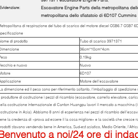
,
Escavatore Engine Parts della metropolitana dell
Evidenziare:
metropolitana dello sfiatatoio di 6D107 Cummins
etropolitana di respirazione del tubo di scarico del motore diesel QSB6.7 QSB7
pecificazione
Nome di prodotto
Tubo di scarico 3971371
Dimensione
36cm*10cm*4cm
Peso
0.19kg
Vecchio e nuovo
Nuovo
Motore
6D107
Applicazione
Motore dell'escavatore
La dimensione ed il peso sono per riferimento soltanto, l'imballaggio di spedizione
l produttore di costruzione i pezzi di ricambio (escavatore, carrello elevatore, caric
ella costruzione internazionale di Canton Huangpu lavori il mercato a macchina (
ostruzione in Asia). Abbiamo 8 anni di esperienza nei pezzi di ricambio dell'esca
iene la credenza di «prova ad essere il la cosa migliore» e la società che cresce rap
rodotti stavano vendendo bene in America, Sud-est asiatico, Medio Oriente, l'Africa,
Benvenuto a noi/
24
ore di inda