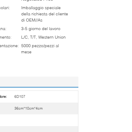
olari:
Imballaggio speciale
della richiesta del cliente
di OEM//As
gna:
3-5 giorno del lavoro
mento:
L/C, T/T, Western Union
entazione:
5000 pezzo/pezzi al
mese
tore:
6D107
36cm*10cm*4cm