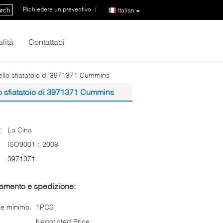
Richiedere un preventivo
|
rch
Italian
lità
Contattaci
llo sfiatatoio di 3971371 Cummins
o sfiatatoio di 3971371 Cummins
:
La Cina
ISO9001：2008
3971371
gamento e spedizione:
ne minimo:
1PCS
Negotiated Price