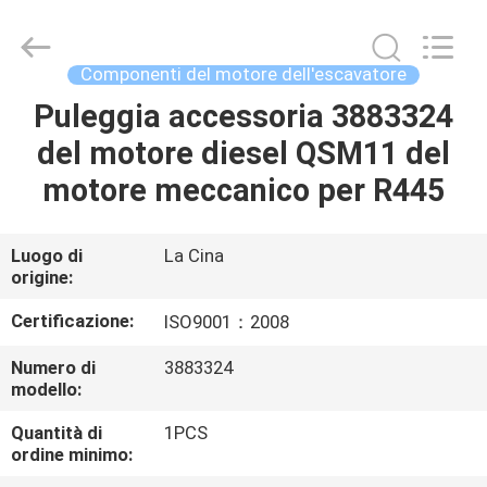
Silk
Road
Enterprise
Management
Services
Componenti del motore dell'escavatore
Co.,Ltd..
All
Rights
Puleggia accessoria 3883324
CASA
Reserved.
del motore diesel QSM11 del
PRODOTTI
motore meccanico per R445
CIRCA
Luogo di
La Cina
origine:
NOI
Certificazione:
ISO9001：2008
GIRO
Numero di
3883324
modello:
DELLA
FABBRICA
Quantità di
1PCS
ordine minimo: