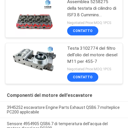
Assemblea 5258275
della testata di cilindro di
ISF3.8 Cummins
5258276
Negotiated Price MOQ:1PCS
CONTATTO
Testa 3102774 del filtro
dell'olio del motore diesel
M11 per 455-7
Negotiated Price MOQ:1PCS
CONTATTO
Componenti del motore dell'escavatore
3945252 escavatore Engine Parts Exhaust QSB6.7 molteplice
PC200 applicabile
Sensore 4954905 QSB6.7 di temperatura dell'acqua del