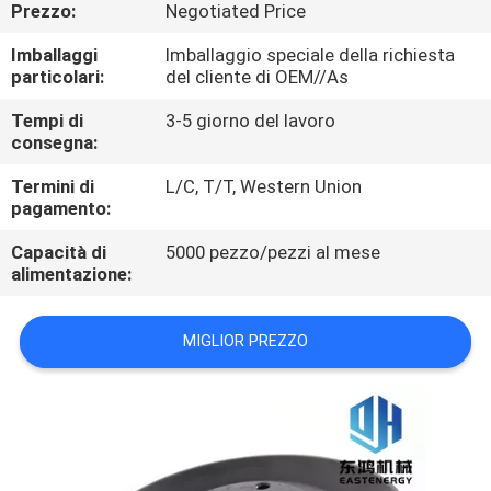
CONTROLLO
Prezzo:
Negotiated Price
DI
Imballaggi
Imballaggio speciale della richiesta
particolari:
del cliente di OEM//As
QUALITÀ
Tempi di
3-5 giorno del lavoro
consegna:
MAPPA
Termini di
L/C, T/T, Western Union
DEL
pagamento:
SITO
Capacità di
5000 pezzo/pezzi al mese
alimentazione:
PRIVACY
POLICY
MIGLIOR PREZZO